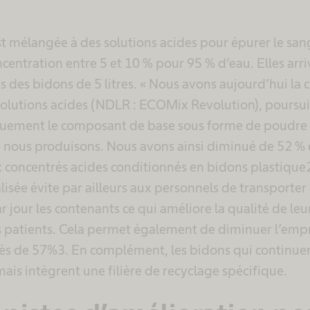
est mélangée à des solutions acides pour épurer le sang
centration entre 5 et 10 % pour 95 % d’eau. Elles arr
 des bidons de 5 litres. « Nous avons aujourd’hui la 
lutions acides (NDLR : ECOMix Revolution), poursui
uement le composant de base sous forme de poudre et
ue nous produisons. Nous avons ainsi diminué de 52 %
 concentrés acides conditionnés en bidons plastique2
alisée évite par ailleurs aux personnels de transport
ar jour les contenants ce qui améliore la qualité de leur
s patients. Cela permet également de diminuer l’empr
ès de 57%3. En complément, les bidons qui continuent
mais intègrent une filière de recyclage spécifique.