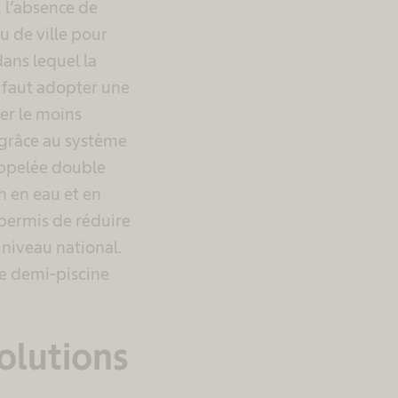
 l’absence de
u de ville pour
dans lequel la
l faut adopter une
er le moins
e grâce au système
appelée double
 en eau et en
a permis de réduire
niveau national.
ne demi-piscine
olutions