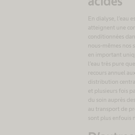
acides
En dialyse, l’eau 
atteignent une con
conditionnées dans
nous-mêmes nos so
en important uniq
l’eau très pure q
recours annuel aux
distribution centr
et plusieurs fois p
du soin auprès de
au transport de pr
sont plus enfouis 