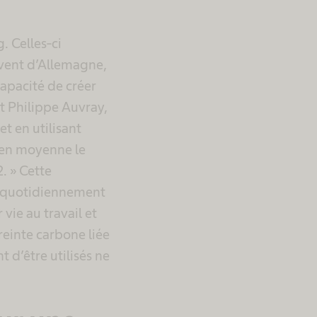
. Celles-ci
ivent d’Allemagne,
capacité de créer
t Philippe Auvray,
 en utilisant
 en moyenne le
. » Cette
er quotidiennement
 vie au travail et
einte carbone liée
 d’être utilisés ne