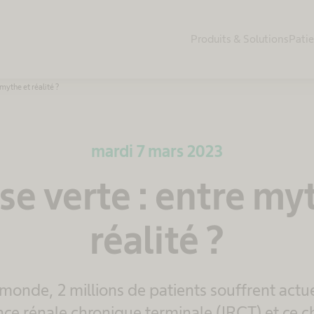
Produits & Solutions
Pati
 mythe et réalité ?
mardi 7 mars 2023
se verte : entre my
réalité ?
monde, 2 millions de patients souffrent act
nce rénale chronique terminale (IRCT) et ce ch