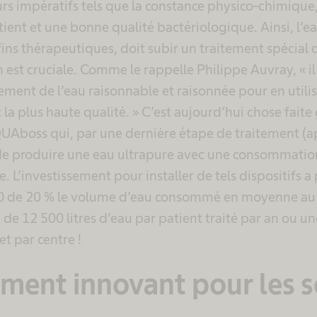
rs impératifs tels que la constance physico-chimique,
tient et une bonne qualité bactériologique. Ainsi, l’ea
 fins thérapeutiques, doit subir un traitement spécial 
on est cruciale. Comme le rappelle Philippe Auvray, « i
ment de l’eau raisonnable et raisonnée pour en utilis
 la plus haute qualité. » C’est aujourd’hui chose fait
QUAboss qui, par une dernière étape de traitement (
e produire une eau ultrapure avec une consommation
e. L’investissement pour installer de tels dispositifs 
0 de 20 % le volume d’eau consommé en moyenne au 
 de 12 500 litres d’eau par patient traité par an ou u
t par centre !
ement innovant pour les s