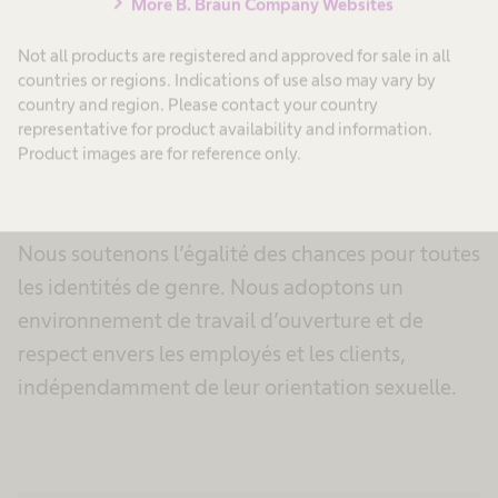
chevron_right
More B. Braun Company Websites
Not all products are registered and approved for sale in all
countries or regions. Indications of use also may vary by
country and region. Please contact your country
Genre et orientation
representative for product availability and information.
Product images are for reference only.
sexuelle
Nous soutenons l’égalité des chances pour toutes
les identités de genre. Nous adoptons un
environnement de travail d’ouverture et de
respect envers les employés et les clients,
indépendamment de leur orientation sexuelle.