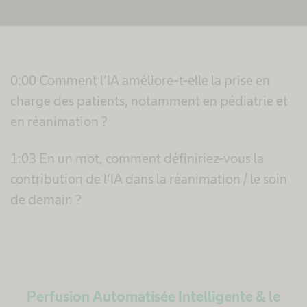
En savoir plus
Accepter
powered by
Usercentrics Consent Management
0:00 Comment l’IA améliore-t-elle la prise en
Platform
charge des patients, notamment en pédiatrie et
en réanimation ?
1:03 En un mot, comment définiriez-vous la
contribution de l’IA dans la réanimation / le soin
de demain ?
Perfusion Automatisée Intelligente & le