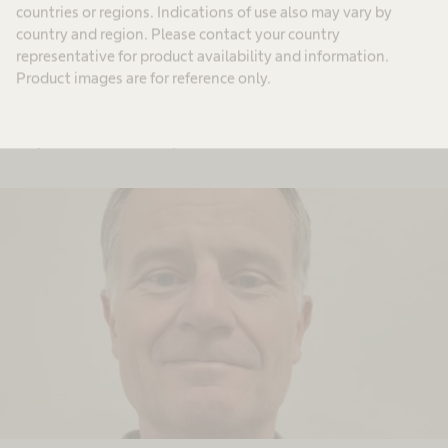
countries or regions. Indications of use also may vary by
Mieux soigner avec les données connectées
country and region. Please contact your country
- 1ère partie
representative for product availability and information.
Product images are for reference only.
Découvrez comment la perfusion automatisée intelligente
améliore la gestion des soins avec David Brossier, Isabelle
Goyer et Pr Étienne Gayat.