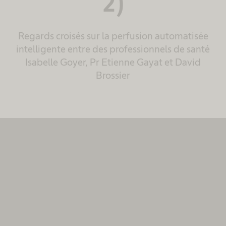
2)
Regards croisés sur la perfusion automatisée
intelligente entre des professionnels de santé
Isabelle Goyer, Pr Etienne Gayat et David
Brossier
Nous avons besoin de votre
consentement pour charger le service
MovingImage!
Nous utilisons MovingImage pour intégrer certains
contenus susceptibles de collecter des données sur
votre activité. Veuillez consulter les détails et accepter
le service pour voir ce contenu.