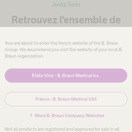
Juste Soin
Retrouvez l'ensemble de
notre dossier
Your are about to enter the french website of the B. Braun
Group. We recommend you visit the website of your local B.
Braun organization.
États-Unis - B. Braun Medical Inc.
France - B. Braun Medical SAS
chevron_right
More B. Braun Company Websites
Not all products are registered and approved for sale in all