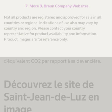
production : chutes de gommes, cartons d'emballage…
chevron_right
More B. Braun Company Websites
Le packaging. Les boîtes sont recyclables et composées à
74% de matériaux recyclés.
Not all products are registered and approved for sale in all
countries or regions. Indications of use also may vary by
Agir sur ces différents facteurs assure de réduire
country and region. Please contact your country
les impacts environnementaux en continu pour
representative for product availability and information.
l'écoconception des nouvelles gammes B. Braun :
Product images are for reference only.
la création de l’une des dernières gammes de
poches a par exemple permis de gagner 8%
d'équivalent CO2 par rapport à sa devancière.
Découvrez le site de
Saint-Jean-de-Luz en
image