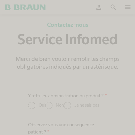
person
search
menu
OK
Contactez-nous
Service Infomed
Merci de bien vouloir remplir les champs
obligatoires indiqués par un astérisque.
Y a-t-il eu administration du produit ?
*
Oui
Non
Je ne sais pas
Observez vous une conséquence
patient ?
*