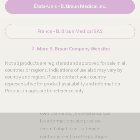
États-Unis - B. Braun Medical Inc.
Numéro de téléphone
*
France - B. Braun Medical SAS
expand_more
chevron_right
More B. Braun Company Websites
Adresse électronique
*
Not all products are registered and approved for sale in all
countries or regions. Indications of use also may vary by
country and region. Please contact your country
representative for product availability and information.
Product images are for reference only.
Politique de confidentialité
*
J’ai lu et j’accepte la politique de
confidentialité, je comprends que
les informations que je saisis
feront l’objet d’un traitement
conformément à cette politique.