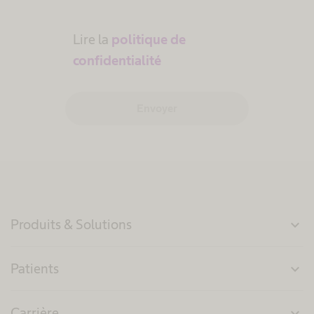
Lire la
politique de
confidentialité
Envoyer
Produits & Solutions
expand_more
Patients
expand_more
Carrière
expand_more