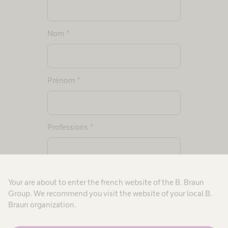
Nom
*
Prénom
*
Professions
*
Etablissement
*
Your are about to enter the french website of the B. Braun
Group. We recommend you visit the website of your local B.
Braun organization.
Service / Département
*